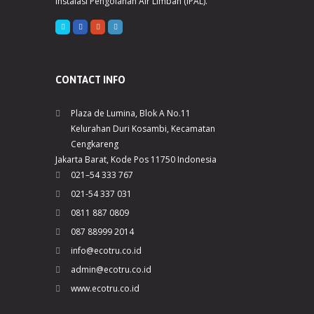
Instalasi Pengolahan Air Limbah (IPAL).
CONTACT INFO
Plaza de Lumina, Blok A No.11
Kelurahan Duri Kosambi, Kecamatan
Cengkareng
Jakarta Barat, Kode Pos 11750 Indonesia
021–54 333 767
021-54 337 031
0811 887 0809
087 88999 2014
info@ecotru.co.id
admin@ecotru.co.id
www.ecotru.co.id