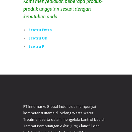
Kami menyediakan beberapa produk-
produk unggulan sesuai dengan
kebutuhan anda.
Ecotru Extra
Ecotru OD
Ecotru P
PT Innomarks Global Indonesia mempunyai
kompetensi utama di bidang Waste Water
Treatment serta dalam mengelola kontrol bau di
Tempat Pembuangan Akhir (TPA) / landfill dan