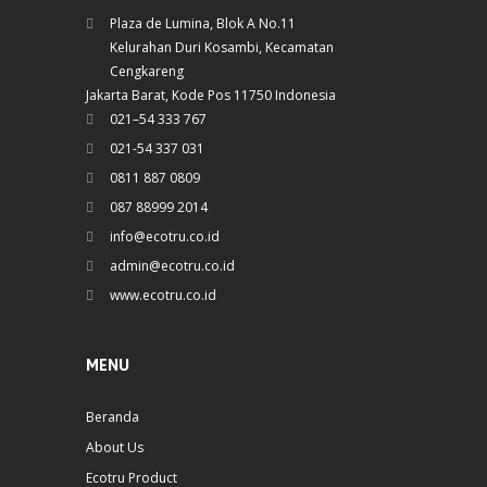
Plaza de Lumina, Blok A No.11
Kelurahan Duri Kosambi, Kecamatan
Cengkareng
Jakarta Barat, Kode Pos 11750 Indonesia
021–54 333 767
021-54 337 031
0811 887 0809
087 88999 2014
info@ecotru.co.id
admin@ecotru.co.id
www.ecotru.co.id
MENU
Beranda
About Us
Ecotru Product