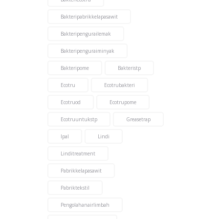
Bakteripabrikkelapasawit
Bakteripengurailemak
Bakteripenguraiminyak
Bakteripome
Bakteristp
Ecotru
Ecotrubakteri
Ecotruod
Ecotrupome
Ecotruuntukstp
Greasetrap
Ipal
Lindi
Linditreatment
Pabrikkelapasawit
Pabriktekstil
Pengolahanairlimbah