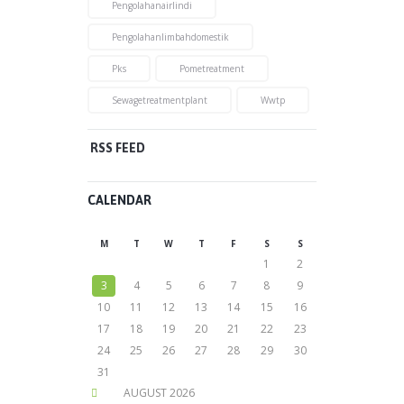
Pengolahanairlindi
Pengolahanlimbahdomestik
Pks
Pometreatment
Sewagetreatmentplant
Wwtp
RSS FEED
CALENDAR
M
T
W
T
F
S
S
1
2
3
4
5
6
7
8
9
10
11
12
13
14
15
16
17
18
19
20
21
22
23
24
25
26
27
28
29
30
31
AUGUST
2026