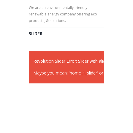
We are an environmentally friendly
renewable energy company offering eco
products, & solutions.
SLIDER
Revolution Slider Error: Slider with alias
widget_sli
Maybe you mean: 'home_1_slider' or 'slider 2'