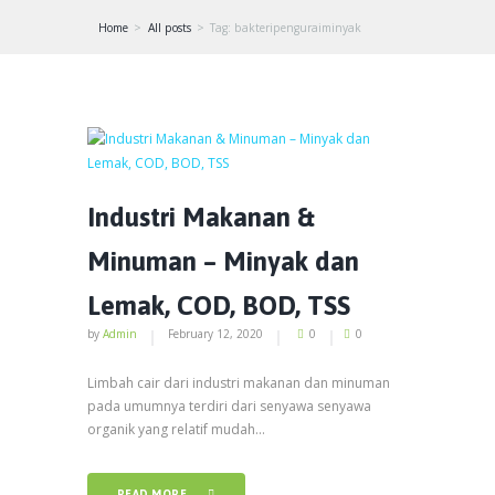
Home
All posts
Tag: bakteripenguraiminyak
Industri Makanan &
Minuman – Minyak dan
Lemak, COD, BOD, TSS
by
Admin
February 12, 2020
0
0
Limbah cair dari industri makanan dan minuman
pada umumnya terdiri dari senyawa senyawa
organik yang relatif mudah...
READ MORE